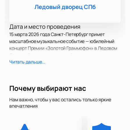
Ледовый дворец СПб
Дата и место проведения
15 марта 2026 года Санкт-Петербург примет
масштабное музыкальное событие — юбилейный
концерт Премии «Золотой Граммофон» в Ледовом
Дворце. В этот день на одной сцене выступят
Читать дальше...
самые известные артисты страны.
О концерте
Премия «Золотой Граммофон» уже 30 лет собирает
Почему выбирают нас
поклонников российской музыки и устраивает
яркое шоу. За это время «Русское Радио» вручило
Нам важно, чтобы у вас остались только яркие
впечатления
артистам сотни наград за популярные композиции.
В этот вечер гости услышат любимые песни разных
лет — от легендарных треков 90-х до современных
хитов, которые полюбились миллионам.