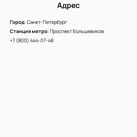
Разнообразие цен для любого бюджета
Адрес
Погрузитесь в атмосферу живой музыки и
праздника вместе с любимыми исполнителями.
Город
:
Санкт-Петербург
Этот вечер запомнится надолго!
Станция метро
:
Проспект Большевиков
+7 (800) 444-07-48