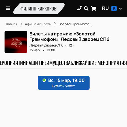
ФИЛИПП КИРКОРОВ
RU
₽
Главная
Афиша и билеты
Золотой Граммофо...
Билеты на премию «Золотой
Граммофон», Ледовый дворец СПб
Ледовый дворец СПб
12+
15 мар.
19:00
МЕРОПРИЯТИИ
НАШИ ПРЕИМУЩЕСТВА
БЛИЖАЙШИЕ МЕРОПРИЯТИЯ