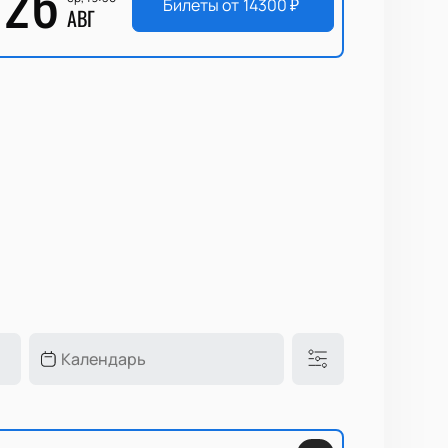
26
Билеты от
14300
₽
АВГ