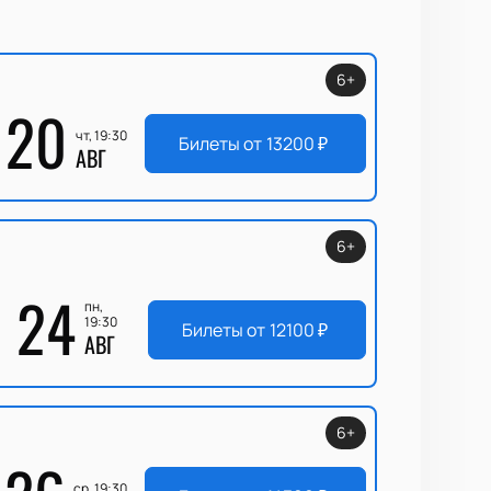
6+
20
чт, 19:30
Билеты от
13200
₽
АВГ
6+
24
пн,
19:30
Билеты от
12100
₽
АВГ
6+
ср, 19:30