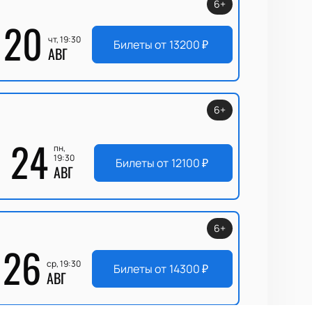
6+
20
чт, 19:30
Билеты от
13200
₽
АВГ
6+
24
пн,
19:30
Билеты от
12100
₽
АВГ
6+
26
ср, 19:30
Билеты от
14300
₽
АВГ