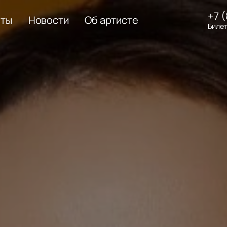
+7 
еты
Новости
Об артисте
Билет