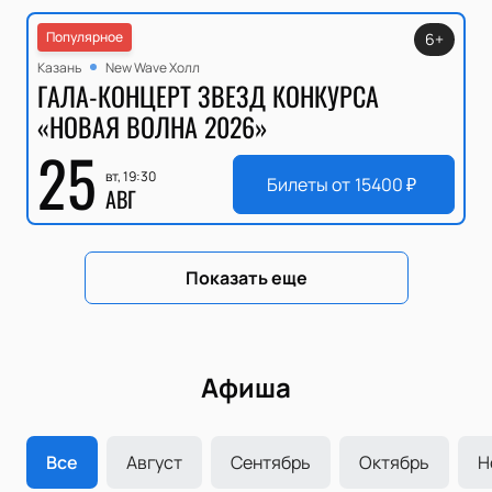
Популярное
6+
Казань
New Wave Холл
ГАЛА-КОНЦЕРТ ЗВЕЗД КОНКУРСА
«НОВАЯ ВОЛНА 2026»
25
вт, 19:30
Билеты от
15400
₽
АВГ
Показать еще
Афиша
Все
Август
Сентябрь
Октябрь
Н