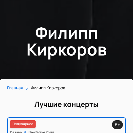
Филипп
Киркоров
Главная
Филипп Киркоров
Лучшие концерты
Популярное
6+
Казань
New Wave Холл