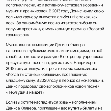
исполнял песни, но и активно участвовал в создании
музыки и аранжировок. В 2013 году Денис начал свою
сольную карьеру, выпустив альбом «Не такая, как
все». За одноимённую песню из этого альбома он
получил престижную музыкальную премию «Золотой
граммофон».
Музыкальные композиции Дениса Клявера
наполнены глубокими чувствами и эмоциями, он поёт
о любви, нежности и разлуке. В его репертуаре также
присутствуют песни на другие темы. Например, в
2018 году он выпустил трогательную композицию
«Когда ты станешь большим», посвящённую
младшему сыну. В 2020 году, в период самоизоляции,
Денис порадовал своих поклонников новой песней
«Тебя удача найдёт».
Если вы хотите насладиться живым исполнением
Дениса Клявера, приглашаем вас
купить билеты
на