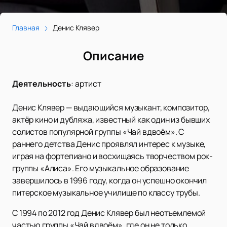
Главная
Денис Клявер
Описание
Деятельность
:
артист
Денис Клявер — выдающийся музыкант, композитор,
актёр кино и дубляжа, известный как один из бывших
солистов популярной группы «Чай вдвоём». С
раннего детства Денис проявлял интерес к музыке,
играя на фортепиано и восхищаясь творчеством рок-
группы «Алиса». Его музыкальное образование
завершилось в 1996 году, когда он успешно окончил
питерское музыкальное училище по классу трубы.
С 1994 по 2012 год Денис Клявер был неотъемлемой
частью группы «Чай вдвоём», где он не только