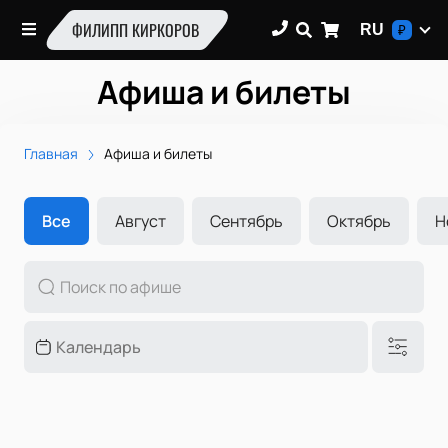
ФИЛИПП КИРКОРОВ
RU
₽
Афиша и билеты
Главная
Афиша и билеты
Все
Август
Сентябрь
Октябрь
Н