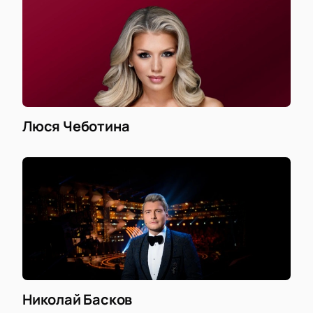
Люся Чеботина
Николай Басков