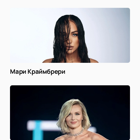
Мари Краймбрери