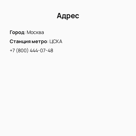
данные, оплатите заказ и получите
пригласительные по электронной почте. Приходите
Адрес
и наслаждайтесь шоу!
Город
:
Москва
Станция метро
:
ЦСКА
+7 (800) 444-07-48