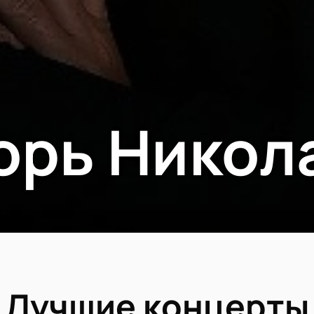
орь Никол
Лучшие концерты