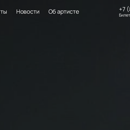
+7 
еты
Новости
Об артисте
Билет