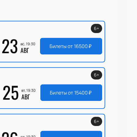
6+
23
вс, 19:30
Билеты от
16500
₽
АВГ
6+
25
вт, 19:30
Билеты от
15400
₽
АВГ
6+
ср, 19:30