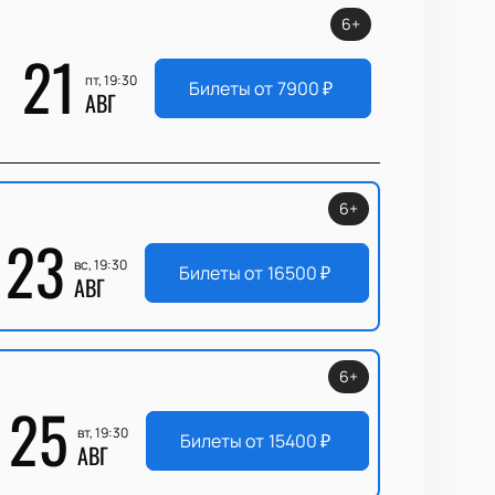
6+
21
пт, 19:30
Билеты от
7900
₽
АВГ
6+
23
вс, 19:30
Билеты от
16500
₽
АВГ
6+
25
вт, 19:30
Билеты от
15400
₽
АВГ