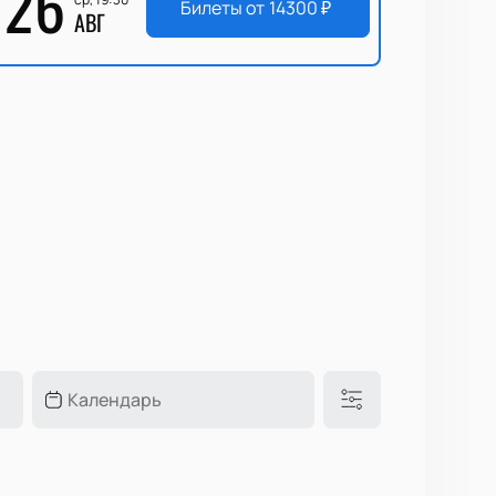
26
Билеты от
14300
₽
АВГ