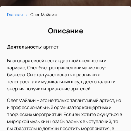
Главная
Олег Майами
Описание
Деятельность
:
артист
Благодаря своей нестандартной внешности и
харизме, Олег быстро привлек внимание шоу-
бизнеса. Он стал участвовать в различных
телепроектах и музыкальных шоу, где его талант и
энергия получили признание зрителей.
Олег Майами – это не только талантливый артист, но
и профессиональный организатор концертных и
творческих мероприятий. Если вы хотите окунуться в
мир яркой музыки и незабываемых выступлений, то
вы обязательно должны посетить мероприятия, в