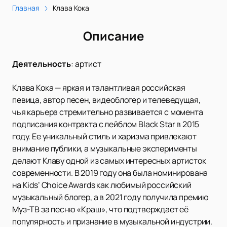
Главная
Клава Кока
Описание
Деятельность
:
артист
Клава Кока — яркая и талантливая российская
певица, автор песен, видеоблогер и телеведущая,
чья карьера стремительно развивается с момента
подписания контракта с лейблом Black Star в 2015
году. Ее уникальный стиль и харизма привлекают
внимание публики, а музыкальные эксперименты
делают Клаву одной из самых интересных артисток
современности. В 2019 году она была номинирована
на Kids’ Choice Awards как любимый российский
музыкальный блогер, а в 2021 году получила премию
Муз-ТВ за песню «Краш», что подтверждает её
популярность и признание в музыкальной индустрии.