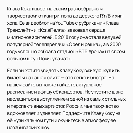
Клава Кока известна своим разнообразным
творчеством: от кантри-попа до дерзкого R’n’B и хип-
хопа. Ее видеоблог на YouTube с рубриками «Клава
Транслейт» и «КокаПелла» завоевал сердца
миллионов зрителей. В 2018 году она стала ведущей
популярной телепередачи «Орёл и решка», а в 2020
году успешно собрала стадион «ВТБ Арена» на своём
сольном шоу «Покинула чат».
Если вы хотите увидеть Клаву Коку вживую,
купить
билеты
на нашем сайте — это легко и быстро. На
нашем сайте вы также найдете актуальное
расписание и афишу её концертов. Не упустите шанс
насладиться выступлением одной из самых стильных
и перспективных артисток России, чье творчество
вдохновляет и удивляет. Поддержите Клаву Коку на
её музыкальном пути и окунитесь в атмосферу её
незабываемых шоу.