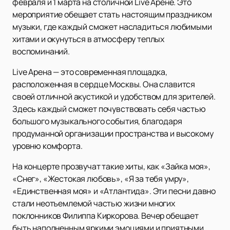
февраля и 1 марта на столичной Live Арене. Это
мероприятие обещает стать настоящим праздником
музыки, где каждый сможет насладиться любимыми
хитами и окунуться в атмосферу теплых
воспоминаний.
Live Арена — это современная площадка,
расположенная в сердце Москвы. Она славится
своей отличной акустикой и удобством для зрителей.
Здесь каждый сможет почувствовать себя частью
большого музыкального события, благодаря
продуманной организации пространства и высокому
уровню комфорта.
На концерте прозвучат такие хиты, как «Зайка моя»,
«Снег», «Жестокая любовь», «Я за тебя умру»,
«Единственная моя» и «Атлантида». Эти песни давно
стали неотъемлемой частью жизни многих
поклонников Филиппа Киркорова. Вечер обещает
быть наполненным яркими эмоциями и приятными