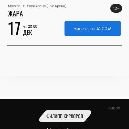
Москва
Лайв Арена (Live Арена)
12+
ЖАРА
17
чт, 20:00
Билеты от
4200
₽
ДЕК
Наверх
ФИЛИПП КИРКОРОВ