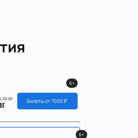
тия
6+
, 20:00
Билеты от
7000
₽
ВГ
6+