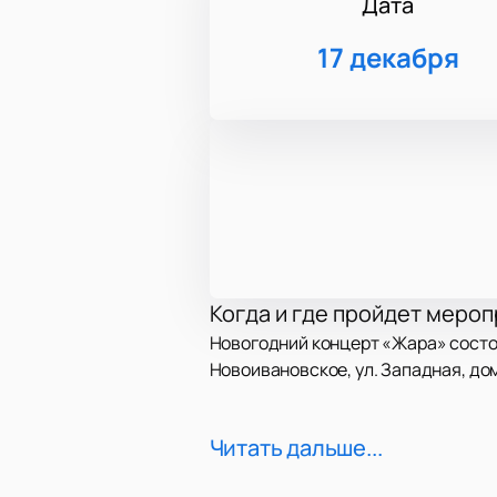
Дата
17 декабря
Когда и где пройдет меро
Новогодний концерт «Жара» состои
Новоивановское, ул. Западная, дом
Описание концерта
Читать дальше...
«Жара» собирает известных музыка
праздника. Зрители почувствуют э