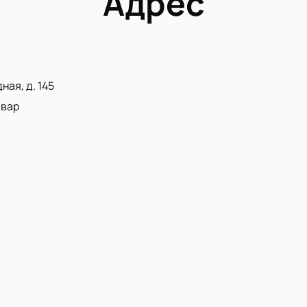
Адрес
ная, д. 145
ьвар