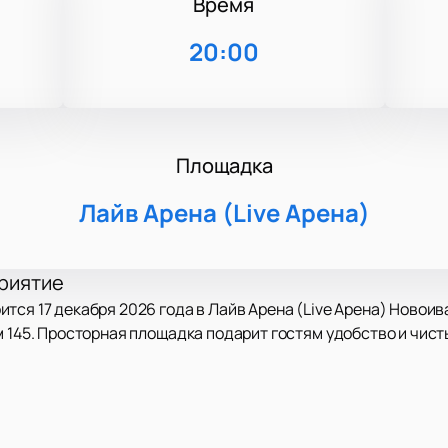
Время
20:00
Площадка
Лайв Арена (Live Арена)
приятие
тся 17 декабря 2026 года в Лайв Арена (Live Арена) Новоив
 145. Просторная площадка подарит гостям удобство и чисты
нтов на одной сцене. Гости услышат самые яркие композиц
нергию живого исполнения, а масштабное шоу принесет рад