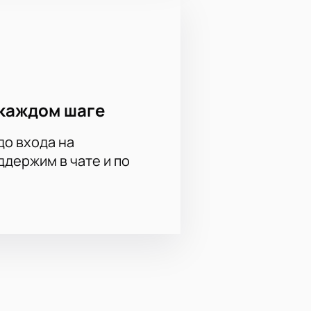
каждом шаге
до входа на
держим в чате и по