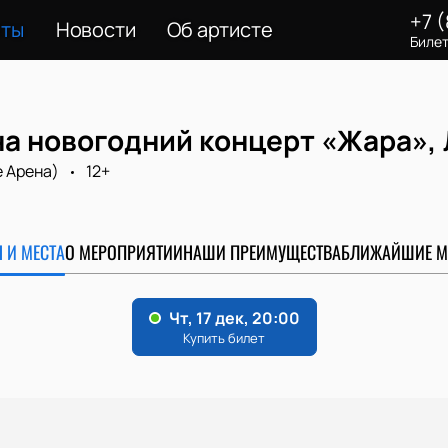
+7 
еты
Новости
Об артисте
Билет
а новогодний концерт «Жара», 
e Арена)
12+
 И МЕСТА
О МЕРОПРИЯТИИ
НАШИ ПРЕИМУЩЕСТВА
БЛИЖАЙШИЕ М