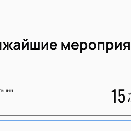
ижайшие мероприя
15
льный
сб
А