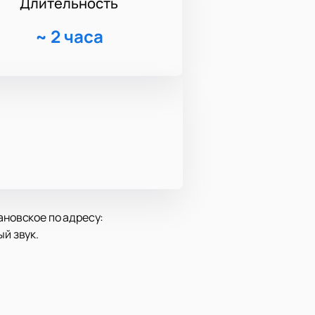
Длительность
~
2 часа
ановское по адресу:
й звук.
ии года и погрузятся в атмосферу
ость и сильные эмоции.