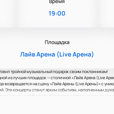
Время
19:00
Площадка
Лайв Арена (Live Арена)
товил тройной музыкальный подарок своим поклонникам!
ной из лучших площадок — столичной «Лайв Арена (Live Аре
а возвращается на сцену «Лайв Арены (Live Арены)» с уник
ий. Эти концерты станут ярким событием, наполненным дух
леты на концерт Филиппа Киркорова в продаже, так что спе
т вас фантастическим сочетанием блестящих костюмов, ор
кие как «Атлантида», «Зайка», «Марина», «Я за тебя умру»,