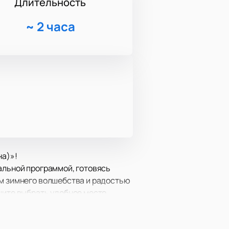
Длительность
~
2 часа
на)»!
альной программой, готовясь
ом зимнего волшебства и радостью
шите выбрать удобное место.
игинальных танцевальных номеров
 «Посмотри, какое лето», «Дива»,