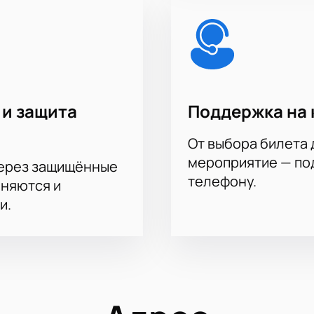
 и защита
Поддержка на 
От выбора билета 
мероприятие — под
через защищённые
телефону.
аняются и
и.