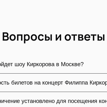
Вопросы и ответы
ойдет шоу Киркорова в Москве?
дить на сцене Live Арены. Точное время нача
ость билетов на концерт Филиппа Кирко
рамма включает полный сет-лист, поэтому ор
илиппа Киркорова 27, 28 февраля и 1 марта 20
ничение установлено для посещения ко
ест. Покупателям доступны партерные ряды, тр