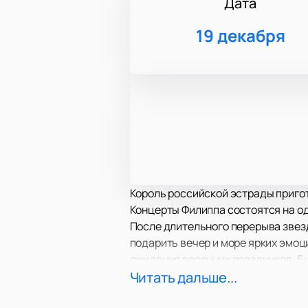
Дата
19 декабря
Король российской эстрады приго
Концерты Филиппа состоятся на од
После длительного перерыва звезд
подарить вечер и море ярких эмоц
ожидания весенних праздников. Би
Новое шоу Киркорова точно удиви
Читать дальше...
и спецэффектов. Любимые песни, та