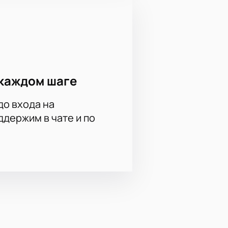
каждом шаге
до входа на
держим в чате и по