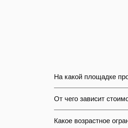
На какой площадке пр
Шоу Киркорова будет прохо
От чего зависит стоим
расписании события. Прог
приезжать заранее.
Цена билетов на концерт Ф
Какое возрастное огра
выбранной зоной и видом м