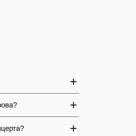
ла можно уточнить в
рова?
ганизаторы рекомендуют
26 определяется
нцерта?
ибуны, VIP и фан-зона.