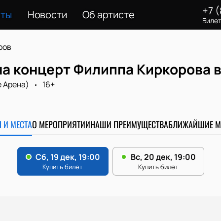
+7 
еты
Новости
Об артисте
Билет
ров
на концерт Филиппа Киркорова 
e Арена)
16+
 И МЕСТА
О МЕРОПРИЯТИИ
НАШИ ПРЕИМУЩЕСТВА
БЛИЖАЙШИЕ М