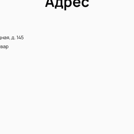
Адрес
ная, д. 145
ьвар