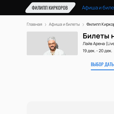
Афиша и бил
ФИЛИПП КИРКОРОВ
Главная
Афиша и билеты
Филипп Кирко
Билеты 
Лайв Арена (Liv
19 дек.
-
20 дек.
ВЫБОР ДАТЫ