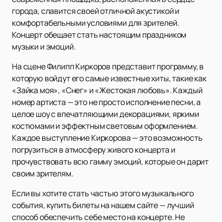
города, славится своей отличной акустикой и
комфортабельными условиями для зрителей.
Концерт обещает стать настоящим праздником
музыки и эмоций.
На сцене Филипп Киркоров представит программу, в
которую войдут его самые известные хиты, такие как
«Зайка моя», «Снег» и «Жестокая любовь». Каждый
номер артиста — это не просто исполнение песни, а
целое шоу с впечатляющими декорациями, яркими
костюмами и эффектным световым оформлением.
Каждое выступление Киркорова — это возможность
погрузиться в атмосферу живого концерта и
прочувствовать всю гамму эмоций, которые он дарит
своим зрителям.
Если вы хотите стать частью этого музыкального
события, купить билеты на нашем сайте — лучший
способ обеспечить себе место на концерте. Не