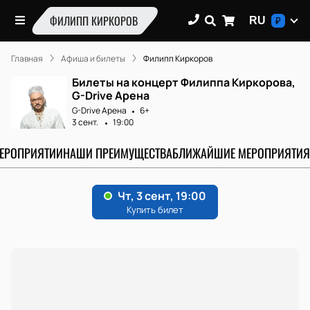
ФИЛИПП КИРКОРОВ
RU
₽
Главная
Афиша и билеты
Филипп Киркоров
Билеты на концерт Филиппа Киркорова,
G-Drive Арена
G-Drive Арена
6+
3 сент.
19:00
МЕРОПРИЯТИИ
НАШИ ПРЕИМУЩЕСТВА
БЛИЖАЙШИЕ МЕРОПРИЯТИЯ