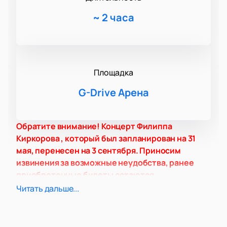
~
2 часа
Площадка
G-Drive Арена
Обратите внимание! Концерт Филиппа
Киркорова , который был запланирован на 31
мая, перенесен на 3 сентября. Приносим
извинения за возможные неудобства, ранее
приобретенные билеты остаются
действительными.
Читать дальше...
Дата и место проведения