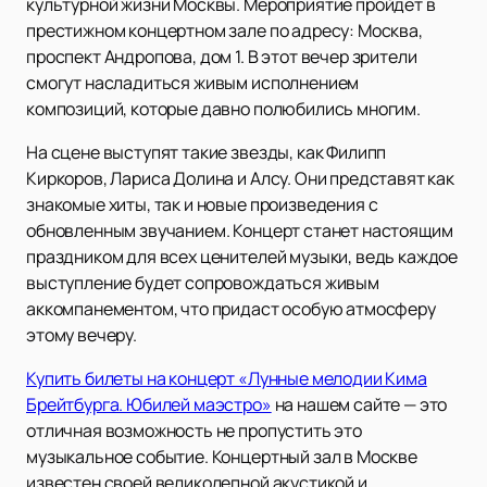
культурной жизни Москвы. Мероприятие пройдет в
престижном концертном зале по адресу: Москва,
проспект Андропова, дом 1. В этот вечер зрители
смогут насладиться живым исполнением
композиций, которые давно полюбились многим.
На сцене выступят такие звезды, как Филипп
Киркоров, Лариса Долина и Алсу. Они представят как
знакомые хиты, так и новые произведения с
обновленным звучанием. Концерт станет настоящим
праздником для всех ценителей музыки, ведь каждое
выступление будет сопровождаться живым
аккомпанементом, что придаст особую атмосферу
этому вечеру.
Купить билеты на концерт «Лунные мелодии Кима
Брейтбурга. Юбилей маэстро»
на нашем сайте — это
отличная возможность не пропустить это
музыкальное событие. Концертный зал в Москве
известен своей великолепной акустикой и