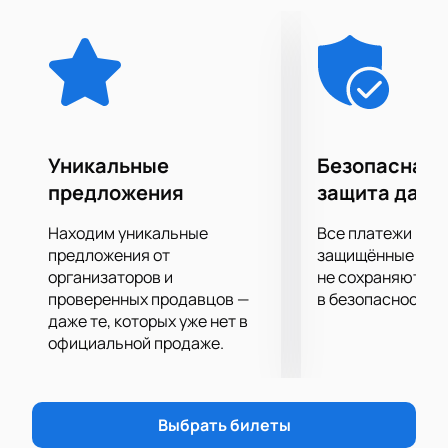
музыки.
Билеты
Купить билеты
можно на сайте. Покупатель
выбирает места на схеме зала. Стоимость зависит
от выбранной позиции — ближе к сцене или дальше
для удобного обзора.
Уникальные
Безопасная 
Онлайн-оформление: быстрая оплата и
предложения
защита данн
моментальное получение электронного
билета.
Находим уникальные
Все платежи про
Телефонный заказ: оператор подскажет
предложения от
защищённые шлю
свободные места и ответит на вопросы.
организаторов и
не сохраняются 
Станьте частью музыкального вечера Кима
проверенных продавцов —
в безопасности.
Брейтбурга.
даже те, которых уже нет в
официальной продаже.
Выбрать билеты