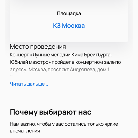
Площадка
КЗ Москва
Место проведения
Концерт «Лунные мелодии Кима Брейтбурга.
Юбилей маэстро» пройдет в концертном зале по
адресу: Москва, проспект Андропова, дом 1.
Зрители услышат живое выступление композитора
Читать дальше...
и его гостей.
О концерте
Поклонники услышат выступления Филиппа
Киркорова, Ларисы Долиной, Алсу и других
Почему выбирают нас
артистов. Прозвучат известные песни и новые
треки с обновленным звучанием. Музыканты
Нам важно, чтобы у вас остались только яркие
исполнят композиции о любви под аккомпанемент
впечатления
живых инструментов. Вечер соберет ценителей