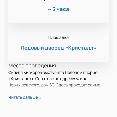
~
2 часа
Площадка
Ледовый дворец «Кристалл»
Место проведения
Филипп Киркоров выступит в Ледовом дворце
«Кристалл» в Саратове по адресу: улица
Чернышевского, дом 63. Здесь проходят самые
яркие события города, а каждый гость получает
Читать дальше...
возможность увидеть красочное представление.
О концерте