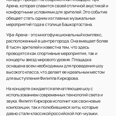
Арена, которая славится своей отличной акустикой и
комфортными условиями для зрителей. Это событие
обещает стать одним из главных музыкальных
мероприятий года в столице Башкортостана.
Уфа-Арена - это многофункциональный комплекс,
расположенный в центре города. Она вмещает более
8 тысяч зрителей и известна тем, что здесь
проводятся как спортивные мероприятия, так и
концерты звезд мирового уровня. Площадка
оснащена всем необходимым для проведения шоу
высокого класса, что делает ее идеальным местом
для выступления Филиппа Киркорова.
На концерте ожидается впечатляющее шоу с
использованием современных технологий света и
звука. Филипп Киркоров исполнит как свои новые
композиции, так и полюбившиеся хиты, которые
давно стали классикой российской поп-музыки.