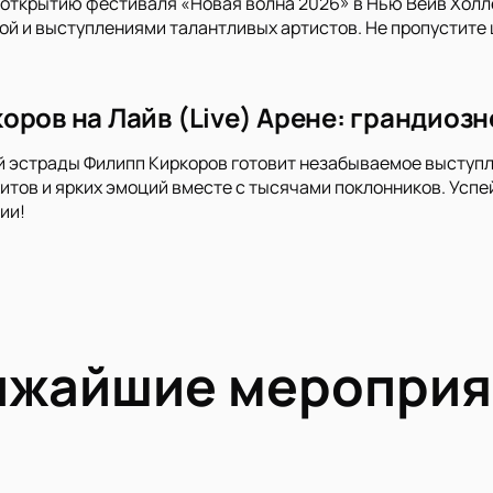
 открытию фестиваля «Новая волна 2026» в Нью Вейв Холл
ой и выступлениями талантливых артистов. Не пропустите
ров на Лайв (Live) Арене: грандиозн
 эстрады Филипп Киркоров готовит незабываемое выступлен
хитов и ярких эмоций вместе с тысячами поклонников. Успе
ии!
ижайшие мероприя