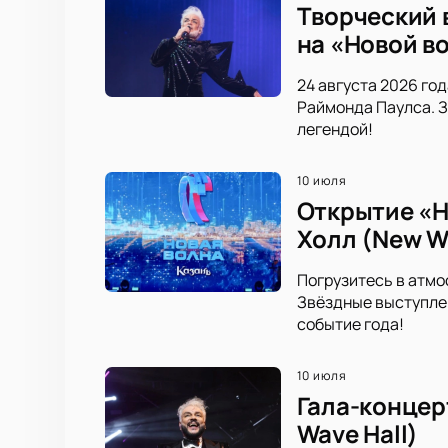
Творческий 
на «Новой в
24 августа 2026 го
Раймонда Паулса. З
легендой!
10 июля
Открытие «Н
Холл (New Wa
Погрузитесь в атмо
Звёздные выступлен
событие года!
10 июля
Гала-концер
Wave Hall)