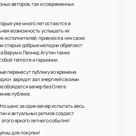
рных авторов, так и современных
торые уже много лет остаются в
льная возможность услышать их
х исполнителей, привнося в них свою
 как старые добрые мелодии обретают
а Варум и Леонид Агутин также
обой теплоте и гармонии.
ые перенесут публику во времена
удио» зарядит зал энергией своими
е обойдется вечер без Олега
ение публике.
то шанс за один вечер испытать весь
гии и актуальных ритмов создаст
этого яркого летнего события!
упны для покупки!