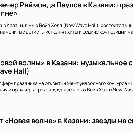
вечер Раймонда Паулса в Казани: пра
олне»
да в Казани, в Нью Вейв Холл (New Wave Hall), состоится 
наменитые артисты исполнят хиты и редкие композиции ма
овой волны» в Казани: музыкальное с
ve Hall)
сферу праздника на открытии Международного конкурса «Но
ия и премьеры треков ждут вас в Нью Вейв Холл (New Wave
т «Новая волна» в Казани: звезды на 