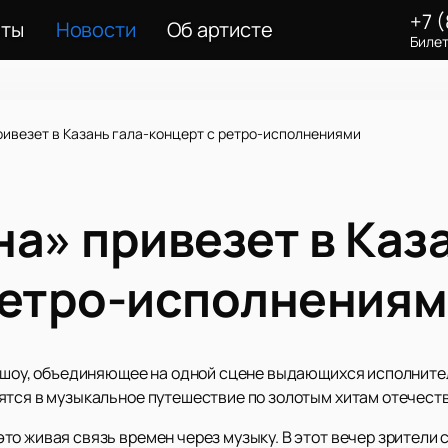
+7 
еты
Новости
Об артисте
Билет
ривезет в Казань гала-концерт с ретро-исполнениями
а» привезет в Каза
ретро-исполнения
е шоу, объединяющее на одной сцене выдающихся исполните
ятся в музыкальное путешествие по золотым хитам отечест
то живая связь времен через музыку. В этот вечер зрители