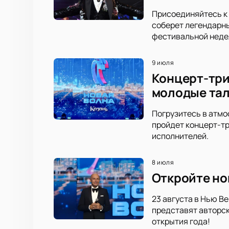
Присоединяйтесь к 
соберет легендарны
фестивальной неде
9 июля
Концерт-три
молодые тал
Погрузитесь в атмо
пройдет концерт-тр
исполнителей.
8 июля
Откройте но
23 августа в Нью В
представят авторск
открытия года!