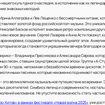
нашего культурного наследия, в исполнении как их легенда
ние знакомых мелодий.
 Ирина Аллегрова и Лев Лещенко с бессмертными хитами, ко
ставляют золотой фонд российской поп-музыки. Это уника
 Николай Басков исполнят знаковые ретро-композиции други
сням новое звучание. Сергей Лазарев и Анна Асти покажут,
аранжировке, создавая удивительный диалог эпох. Анжелик
которые всегда становятся украшением вечера благодаря ос
лирики — Владимира Преснякова и Александра Серова, котор
ных песен, ставших саундтреком целой эпохи. Группа «А-Ст
90-х годов, напоминая о беззаботном времени дискотек. Н
риотичными песнями, которые неизменно поднимают настро
— это великолепное музыкальное путешествие во времени. Э
лых десятилетий. Симбиоз легенд и современности, носталь
колений меломанов. Не упустите возможность стать частью 
ро-Хитов» в рамках фестиваля «Новая волна 2025»
уже дост