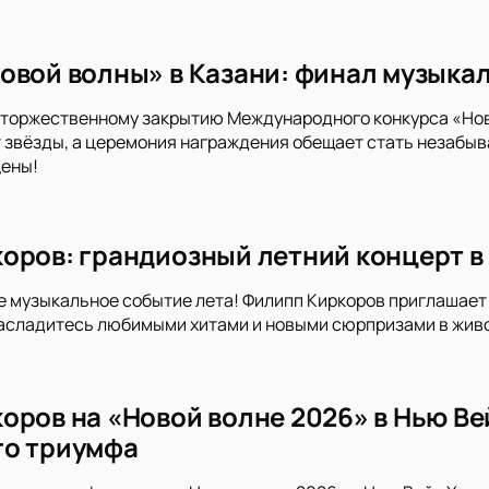
овой волны» в Казани: финал музыкал
торжественному закрытию Международного конкурса «Нова
т звёзды, а церемония награждения обещает стать незабыва
цены!
оров: грандиозный летний концерт в
е музыкальное событие лета! Филипп Киркоров приглашает 
асладитесь любимыми хитами и новыми сюрпризами в жив
оров на «Новой волне 2026» в Нью Ве
го триумфа