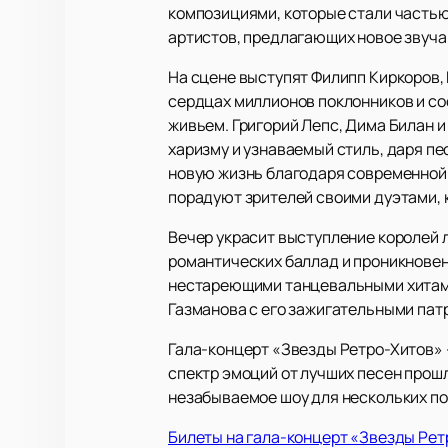
композициями, которые стали частью 
артистов, предлагающих новое звуча
На сцене выступят Филипп Киркоров,
сердцах миллионов поклонников и со
живьем. Григорий Лепс, Дима Билан и
харизму и узнаваемый стиль, даря пе
новую жизнь благодаря современной 
порадуют зрителей своими дуэтами, 
Вечер украсит выступление королей 
романтических баллад и проникновен
нестареющими танцевальными хитами 
Газманова с его зажигательными пат
Гала-концерт «Звезды Ретро-Хитов» 
спектр эмоций от лучших песен прош
незабываемое шоу для нескольких по
Билеты на гала-концерт «Звезды Рет