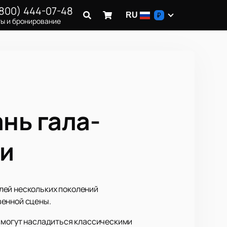
(800) 444-07-48
RU
₽
ы и бронирование
нь гала-
ми
лей нескольких поколений
венной сцены.
 смогут насладиться классическими