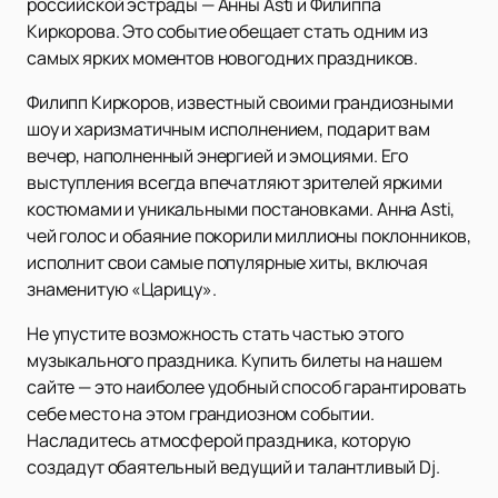
российской эстрады — Анны Asti и Филиппа
Киркорова. Это событие обещает стать одним из
самых ярких моментов новогодних праздников.
Филипп Киркоров, известный своими грандиозными
шоу и харизматичным исполнением, подарит вам
вечер, наполненный энергией и эмоциями. Его
выступления всегда впечатляют зрителей яркими
костюмами и уникальными постановками. Анна Asti,
чей голос и обаяние покорили миллионы поклонников,
исполнит свои самые популярные хиты, включая
знаменитую «Царицу».
Не упустите возможность стать частью этого
музыкального праздника. Купить билеты на нашем
сайте — это наиболее удобный способ гарантировать
себе место на этом грандиозном событии.
Насладитесь атмосферой праздника, которую
создадут обаятельный ведущий и талантливый Dj.