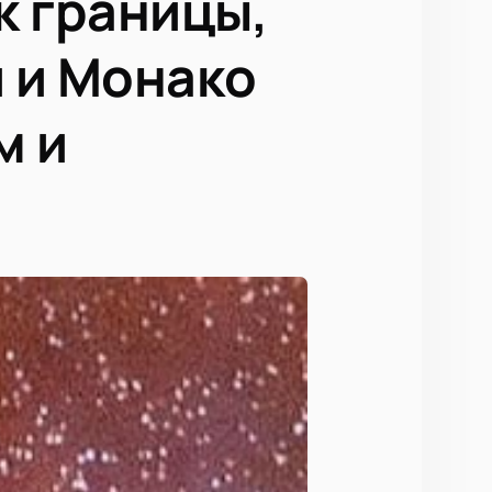
к границы,
 и Монако
м и