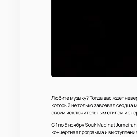
Любите музыку? Тогда вас ждет неве
который не только завоевал сердца 
своим исключительным стилем и энерг
С 1 по 5 ноября Souk Madinat Jumeir
концертная программа и выступления