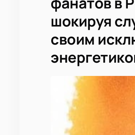
фанатов в Р
шокируя сл
своим искл
энергетико