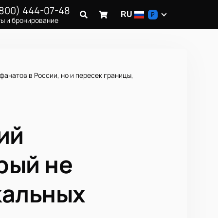
(800) 444-07-48
RU
₽
ы и бронирование
фанатов в России, но и пересек границы,
ший
рый не
кальных