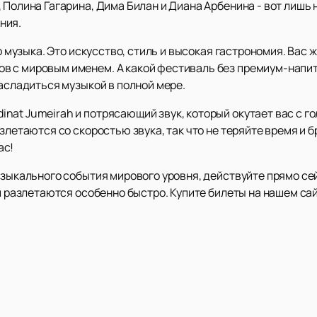
 Полина Гагарина, Дима Билан и Диана Арбенина - вот лишь 
ния.
ко музыка. Это искусство, стиль и высокая гастрономия. Вас
в с мировым именем. А какой фестиваль без премиум-напи
насладиться музыкой в полной мере.
nat Jumeirah и потрясающий звук, который окутает вас с г
злетаются со скоростью звука, так что не теряйте время и б
ас!
узыкального события мирового уровня, действуйте прямо се
ни разлетаются особенно быстро. Купите билеты на нашем са