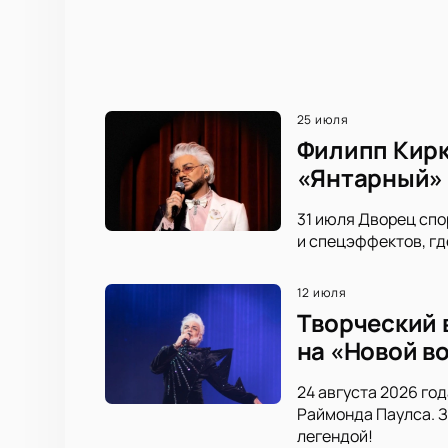
25 июля
Филипп Кирк
«Янтарный»
31 июля Дворец спо
и спецэффектов, гд
12 июля
Творческий 
на «Новой в
24 августа 2026 го
Раймонда Паулса. З
легендой!