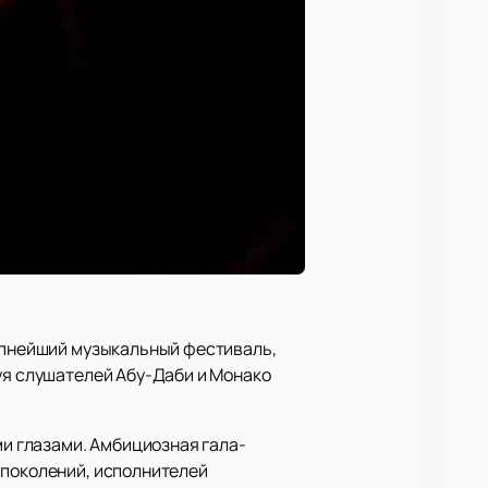
рупнейший музыкальный фестиваль,
руя слушателей Абу-Даби и Монако
ми глазами. Амбициозная гала-
 поколений, исполнителей