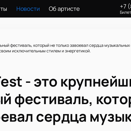
+7 
еты
Новости
Об артисте
Билет
льный фестиваль, который не только завоевал сердца музыкальных 
своим исключительным стилем и энергетикой.
Fest - это крупней
й фестиваль, кото
оевал сердца музы