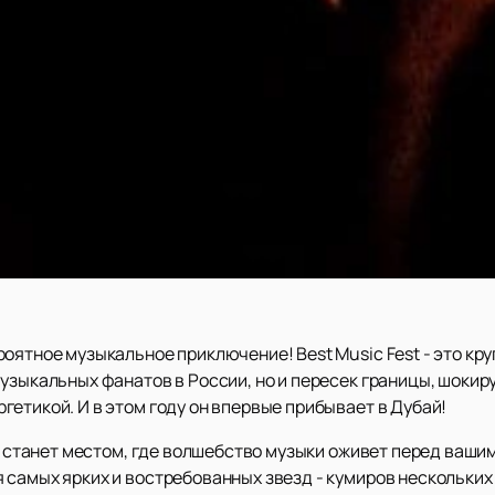
роятное музыкальное приключение! Best Music Fest - это к
музыкальных фанатов в России, но и пересек границы, шоки
етикой. И в этом году он впервые прибывает в Дубай!
ah станет местом, где волшебство музыки оживет перед ваши
 самых ярких и востребованных звезд - кумиров нескольких