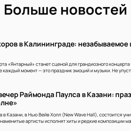
Больше новостей
оров в Калининграде: незабываемое 
рта «Янтарный» станет сценой для грандиозного концерта 
е каждый момент — это праздник эмоций и музыки. Не упуст
вечер Раймонда Паулса в Казани: пра
олне»
да в Казани, в Нью Вейв Холл (New Wave Hall), состоится 
наменитые артисты исполнят хиты и редкие композиции ма