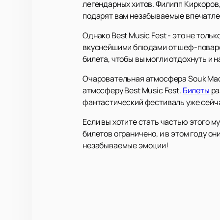
легендарных хитов. Филипп Киркоров,
подарят вам незабываемые впечатле
Однако Best Music Fest - это не толь
вкуснейшими блюдами от шеф-поваро
билета, чтобы вы могли отдохнуть и 
Очаровательная атмосфера Souk Madi
атмосферу Best Music Fest.
Билеты
ра
фантастический фестиваль уже сейч
Если вы хотите стать частью этого м
билетов ограничено, и в этом году о
незабываемые эмоции!