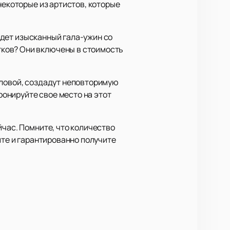
некоторые из артистов, которые
 ждет изысканный гала-ужин со
тков? Они включены в стоимость
оловой, создадут неповторимую
ронируйте свое место на этот
йчас. Помните, что количество
йте и гарантированно получите