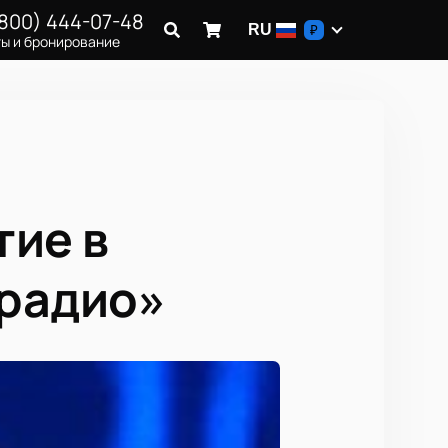
(800) 444-07-48
RU
₽
ы и бронирование
тие в
 радио»