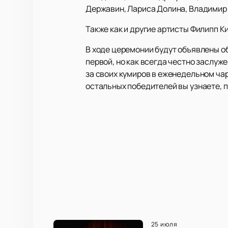
Державин, Лариса Долина, Владимир 
Также как и другие артисты Филипп К
В ходе церемонии будут объявлены о
первой, но как всегда честно заслуж
за своих кумиров в еженедельном чар
остальных победителей вы узнаете, п
25 июля