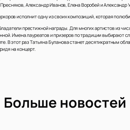
Пресняков, Александр Иванов, Елена Воробей и Александр 
иркоров исполнит одну из своих композиций, которая полюб
бладатели престижной награды. Для многих артистов из чис
енной. Имена лауреатов и призеров по традиции выбирают с
те. В этот раз Татьяна Буланова станет десятикратным обл
ридя на концерт.
Больше новостей