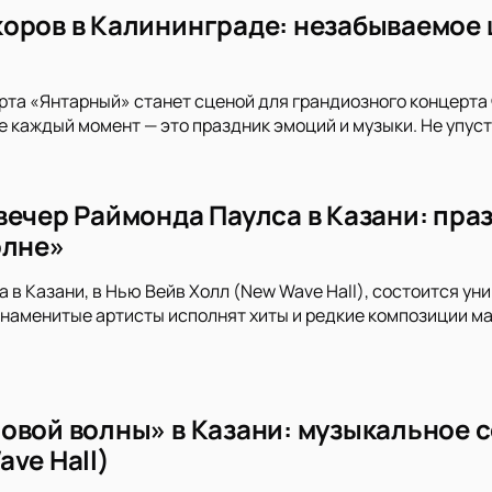
оров в Калининграде: незабываемое 
рта «Янтарный» станет сценой для грандиозного концерта 
е каждый момент — это праздник эмоций и музыки. Не упуст
вечер Раймонда Паулса в Казани: пра
олне»
да в Казани, в Нью Вейв Холл (New Wave Hall), состоится 
наменитые артисты исполнят хиты и редкие композиции ма
овой волны» в Казани: музыкальное с
ve Hall)