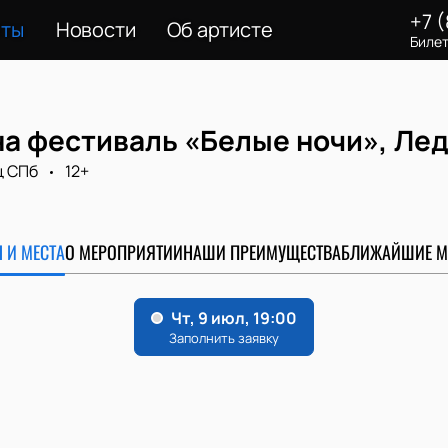
+7 
еты
Новости
Об артисте
Билет
на фестиваль «Белые ночи», Ле
ц СПб
12+
 И МЕСТА
О МЕРОПРИЯТИИ
НАШИ ПРЕИМУЩЕСТВА
БЛИЖАЙШИЕ М