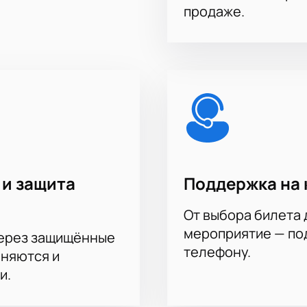
продаже.
 и защита
Поддержка на 
От выбора билета 
мероприятие — под
через защищённые
телефону.
аняются и
и.