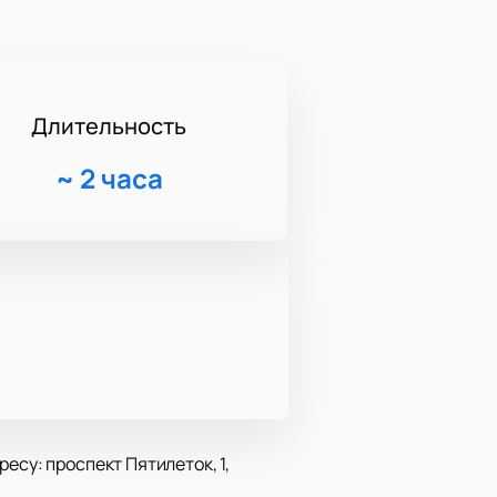
Длительность
~
2 часа
есу: проспект Пятилеток, 1,