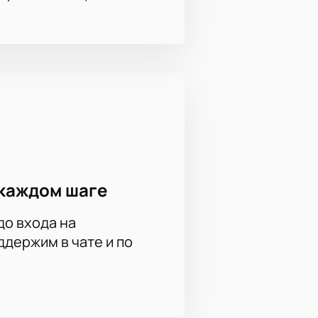
каждом шаге
до входа на
держим в чате и по