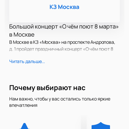
КЗ Москва
Большой концерт «О чём поют 8 марта»
в Москве
В Москве в КЗ «Москва» на проспекте Андропова,
д. 1 пройдет праздничный концерт «О чём поют 8
марта», посвящённый Международному женскому
Читать дальше...
дню. Музыкальный вечер соберёт на одной сцене
ведущих артистов страны и станет заметным
событием весенней афиши.
Почему выбирают нас
Праздничная идея концерта
Концерт задуман как музыкальное признание в
Нам важно, чтобы у вас остались только яркие
впечатления
любви и благодарности всем женщинам. В
программе — композиции о чувствах, вдохновении
и весеннем настроении. Атмосфера вечера
наполнена светом, теплом и искренними эмоциями,