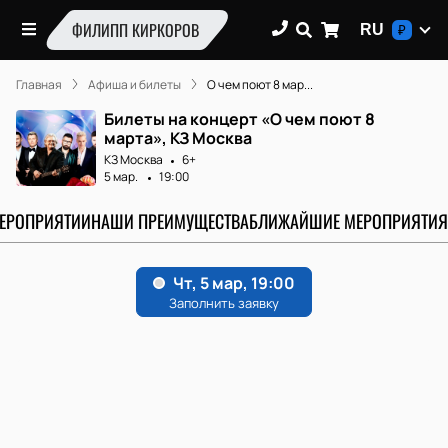
ФИЛИПП КИРКОРОВ
RU
₽
Главная
Афиша и билеты
О чем поют 8 мар...
Билеты на концерт «О чем поют 8
марта», КЗ Москва
КЗ Москва
6+
5 мар.
19:00
МЕРОПРИЯТИИ
НАШИ ПРЕИМУЩЕСТВА
БЛИЖАЙШИЕ МЕРОПРИЯТИЯ