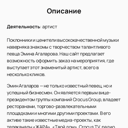
Описание
Деятельность
:
артист
Поклонники и ценители высококачественной музыки
наверняка знакомы с творчеством талантливого
певца Эмина Агаларова. Наш сайт предлагает
возможность оформить заказ на мероприятия, где
выступает этот знаменитый артист, всего в
несколько кликов.
Эмин Агаларов — не только известный певец, но и
успешный бизнесмен. Он является первым вице-
президентом группы компаний Crocus Group, владеет
ресторанами, торгово-развлекательными
площадками и многими другими проектами. В его
активе такие известные медиа-проекты, как
телеканалы «ЖАРА», «Твой дом», Crocus TV, радио