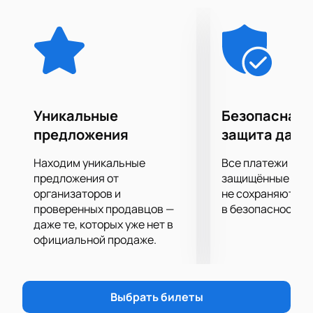
числе первых!
Зрителей традиционно ожидает море драйва и
отличного настроения, возможность вживую
услышать хиты любимых исполнителей и
подпевать им, а также невероятное шоу, которое
исполнители подарят своим поклонникам на сцене.
Большие экраны за сценой помогут рассмотреть
Уникальные
Безопасная 
все происходящее на ней в мельчайших
предложения
защита данн
подробностях.
Находим уникальные
Все платежи про
предложения от
защищённые шлю
организаторов и
не сохраняются 
проверенных продавцов —
в безопасности.
даже те, которых уже нет в
официальной продаже.
Выбрать билеты