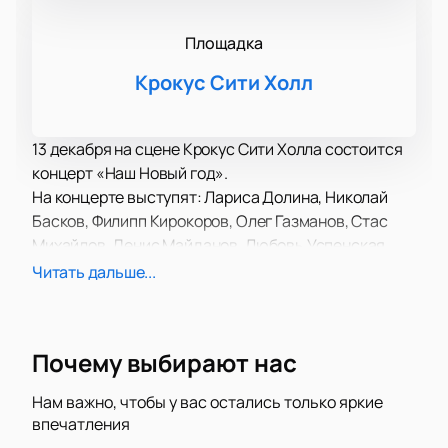
Площадка
Крокус Сити Холл
13 декабря на сцене Крокус Сити Холла состоится
концерт «Наш Новый год».
На концерте выступят: Лариса Долина, Николай
Басков, Филипп Кирокоров, Олег Газманов, Стас
Михайлов, Денис Майданов, Любовь Успенская,
Михаил Шуфутинский, Леонид Агутин, Сергей
Читать дальше...
Трофимов, Егор Крид и другие. В составе
исполнителей возможны изменения.
В концертную программу вошли как старые,
Почему выбирают нас
известные и любимые многими поклонниками
композиции, так и самые свежие работы, которые
Нам важно, чтобы у вас остались только яркие
вы впервые услышите на концерте. У вас будет
впечатления
уникальная возможность услышать новые треки в