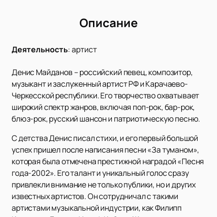
Описание
Деятельность
:
артист
Денис Майданов – российский певец, композитор,
музыкант и заслуженный артист РФ и Карачаево-
Черкесской республики. Его творчество охватывает
широкий спектр жанров, включая поп-рок, бар-рок,
блюз-рок, русский шансон и патриотическую песню.
С детства Денис писал стихи, и его первый большой
успех пришел после написания песни «За туманом»,
которая была отмечена престижной наградой «Песня
года-2002». Его талант и уникальный голос сразу
привлекли внимание не только публики, но и других
известных артистов. Он сотрудничал с такими
артистами музыкальной индустрии, как Филипп