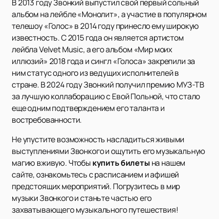
В 2013 году Звонкий выпустил свой первый сольный
альбом на лейбле «Монолит», а участие в популярном
телешоу «Голос» в 2014 году принесло ему широкую
известность. С 2015 года он является артистом
лейбла Velvet Music, а его альбом «Мир моих
иллюзий» 2018 года и сингл «Голоса» закрепили за
ним статус одного из ведущих исполнителей в
стране. В 2024 году Звонкий получил премию МУЗ-ТВ
за лучшую коллаборацию с Евой Польной, что стало
еще одним подтверждением его таланта и
востребованности.
Не упустите возможность насладиться живыми
выступлениями Звонкого и ощутить его музыкальную
магию вживую. Чтобы
купить билеты
на нашем
сайте, ознакомьтесь с расписанием и афишей
предстоящих мероприятий. Погрузитесь в мир
музыки Звонкого и станьте частью его
захватывающего музыкального путешествия!