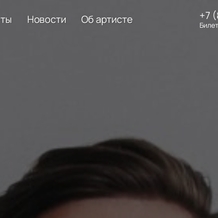
+7 
еты
Новости
Об артисте
Билет