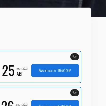
6+
25
вт, 19:30
Билеты от
15400
₽
АВГ
6+
26
ср, 19:30