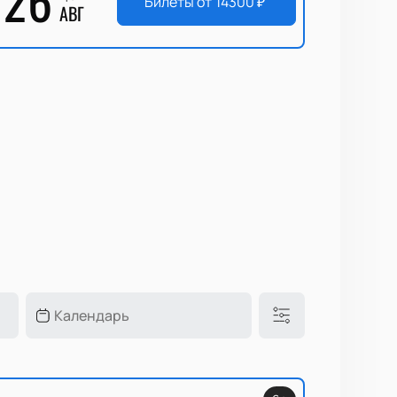
Билеты от
14300
₽
АВГ