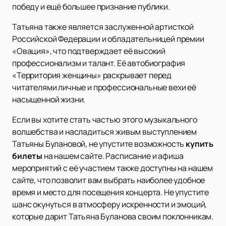
победу и ещё большее признание публики.
Татьяна также является заслуженной артисткой
Российской Федерации и обладательницей премии
«Овация», что подтверждает её высокий
профессионализм и талант. Её автобиография
«Территория женщины» раскрывает перед
читателями личные и профессиональные вехи её
насыщенной жизни.
Если вы хотите стать частью этого музыкального
волшебства и насладиться живым выступлением
Татьяны Булановой, не упустите возможность
купить
билеты
на нашем сайте. Расписание и афиша
мероприятий с её участием также доступны на нашем
сайте, что позволит вам выбрать наиболее удобное
время и место для посещения концерта. Не упустите
шанс окунуться в атмосферу искренности и эмоций,
которые дарит Татьяна Буланова своим поклонникам.