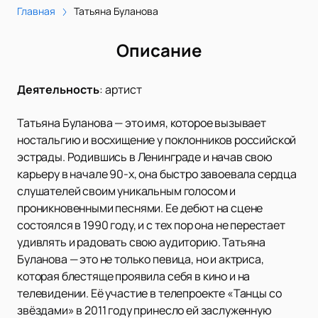
Главная
Татьяна Буланова
Описание
Деятельность
:
артист
Татьяна Буланова — это имя, которое вызывает
ностальгию и восхищение у поклонников российской
эстрады. Родившись в Ленинграде и начав свою
карьеру в начале 90-х, она быстро завоевала сердца
слушателей своим уникальным голосом и
проникновенными песнями. Ее дебют на сцене
состоялся в 1990 году, и с тех пор она не перестает
удивлять и радовать свою аудиторию. Татьяна
Буланова — это не только певица, но и актриса,
которая блестяще проявила себя в кино и на
телевидении. Её участие в телепроекте «Танцы со
звёздами» в 2011 году принесло ей заслуженную