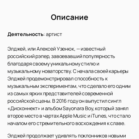
Описание
Деятельность
:
артист
Элджей, или Алексей Узенюк, — известный
российский рэпер, завоевавший популярность
благодаря своему уникальному стилю и
музыкальному новаторству. С начала своей карьеры
Элджей продемонстрировал способность к
музыкальным экспериментам, что сделало его одним
из самых ярких представителей современной
российской сцены. В 2016 году он выпустил сингл
«Дисконнект» и альбом Sayonara Boy, который занял
второе место в чартах Apple Music и iTunes, что стало
началом его стремительного восхождения к славе.
Элджей продолжает удивлять поклонников новыми