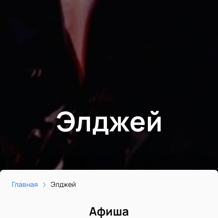
Элджей
Главная
Элджей
Афиша