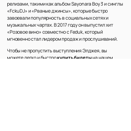
релизами, такими как альбом Sayonara Boy 3 и синглы
«FckuDJ» и «Рваные джинсы», которые быстро
завоевали популярность в социальных сетях и
музыкальных чартах. В 2017 году он выпустил хит
«Розовое вино» совместно с Feduk, который
мгновенно стал лидером продаж и прослушиваний.
Чтобы не пропустить выступления Элджея, вы
можете легко и быстро
купить билеты
на нашем
сайте. У нас вы найдете актуальное расписание и
афишу его концертов, чтобы всегда быть в курсе
предстоящих событий. Элджей продолжает радовать
своих поклонников новыми проектами и живыми
выступлениями, которые поражают своей энергией и
креативностью.
Посетите наш сайт, чтобы узнать больше о
предстоящих концертах Элджея и приобрести билеты
на его шоу. Не упустите возможность стать частью