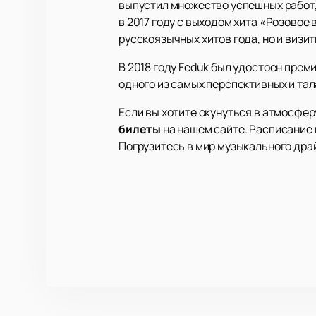
выпустил множество успешных работ,
в 2017 году с выходом хита «Розовое
русскоязычных хитов года, но и визи
В 2018 году Feduk был удостоен преми
одного из самых перспективных и та
Если вы хотите окунуться в атмосфер
билеты
на нашем сайте. Расписание
Погрузитесь в мир музыкального драй