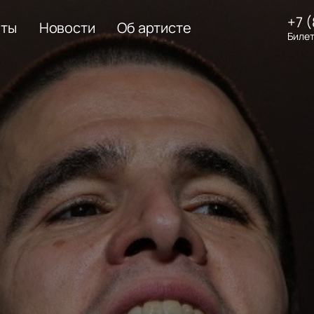
+7 
еты
Новости
Об артисте
Билет