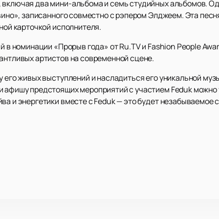
 включая два мини-альбома и семь студийных альбомов. Од
 вино», записанного совместно с рэпером Элджеем. Эта песн
тной карточкой исполнителя.
й в номинации «Прорыв года» от Ru.TV и Fashion People Awar
лантливых артистов на современной сцене.
у его живых выступлений и насладиться его уникальной муз
 и афишу предстоящих мероприятий с участием Feduk можно 
ва и энергетики вместе с Feduk — это будет незабываемое 