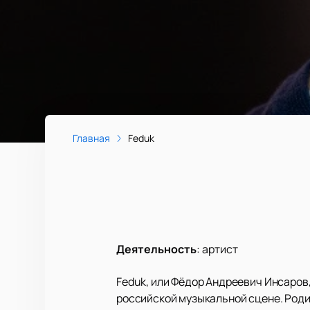
Главная
Feduk
Деятельность
:
артист
Feduk, или Фёдор Андреевич Инсаров,
российской музыкальной сцене. Родив