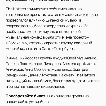
The Hatters причисляют себя к музыкально-
театральным проектам, а стиль музыки значительно
подвергался влиянию цыганской музыки, в
сопровождении баса, аккордеона и скрипки. За
необычное смешение музыкальных стилей
музыкальная команда была отмечена проектом
«Собака.ru», который окрестил группу, как самый
модный коллектив в Санкт-Петербурге.
В нынешний состав группы входит Юрий Музыченко,
Павел «Паш-Милаш» Личадеев, Александр «Кикир»
Анисимов, Анна Серговна Музыченко, Дмитрий
Вечеринин и Даниил Мустаев. На счету The Hatters
пять студийных альбомов, более тринадцати синглов
и более пятнадцати видеоклипов.
Приобретайте билеты
на концерты группы на
нашем сайте уже сейчас!