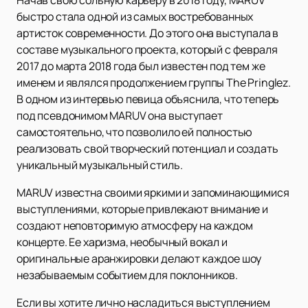
Начав свою сольную карьеру в 2018 году, MARUV
быстро стала одной из самых востребованных
артисток современности. До этого она выступала в
составе музыкального проекта, который с февраля
2017 до марта 2018 года был известен под тем же
именем и являлся продолжением группы The Pringlez.
В одном из интервью певица объяснила, что теперь
под псевдонимом MARUV она выступает
самостоятельно, что позволило ей полностью
реализовать свой творческий потенциал и создать
уникальный музыкальный стиль.
MARUV известна своими яркими и запоминающимися
выступлениями, которые привлекают внимание и
создают неповторимую атмосферу на каждом
концерте. Ее харизма, необычный вокал и
оригинальные аранжировки делают каждое шоу
незабываемым событием для поклонников.
Если вы хотите лично насладиться выступлением