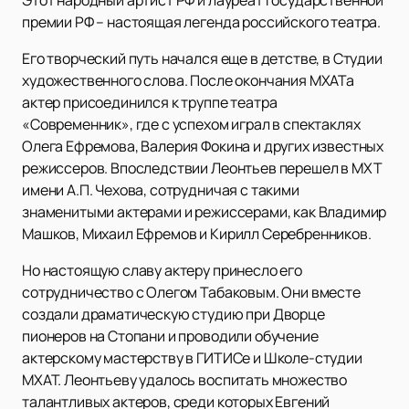
премии РФ – настоящая легенда российского театра.
Его творческий путь начался еще в детстве, в Студии
художественного слова. После окончания МХАТа
актер присоединился к труппе театра
«Современник», где с успехом играл в спектаклях
Олега Ефремова, Валерия Фокина и других известных
режиссеров. Впоследствии Леонтьев перешел в МХТ
имени А.П. Чехова, сотрудничая с такими
знаменитыми актерами и режиссерами, как Владимир
Машков, Михаил Ефремов и Кирилл Серебренников.
Но настоящую славу актеру принесло его
сотрудничество с Олегом Табаковым. Они вместе
создали драматическую студию при Дворце
пионеров на Стопани и проводили обучение
актерскому мастерству в ГИТИСе и Школе-студии
МХАТ. Леонтьеву удалось воспитать множество
талантливых актеров, среди которых Евгений