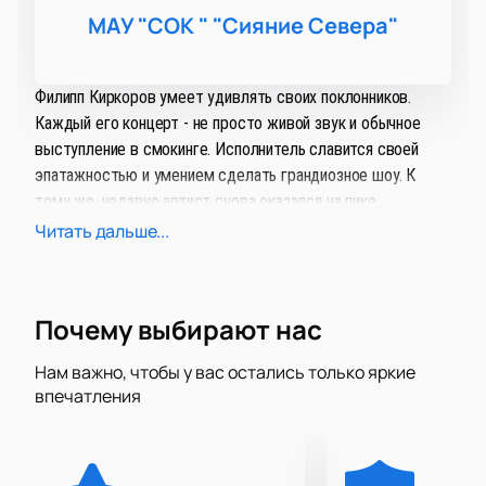
МАУ "СОК " "Сияние Севера"
Филипп Киркоров умеет удивлять своих поклонников.
Каждый его концерт - не просто живой звук и обычное
выступление в смокинге. Исполнитель славится своей
эпатажностью и умением сделать грандиозное шоу. К
тому же, недавно артист снова оказался на пике
популярности - хит «Цвет настроения синий» побил все
Читать дальше...
рекорды и набрал миллионы просмотров на YouTube.
Новое шоу получило говорящее само за себя название
Почему выбирают нас
«Я+R» — #ЦветНастроения». С одной стороны, это намек
на то, что она является логическим продолжением
Нам важно, чтобы у вас остались только яркие
предыдущей работы, а с другой, очевидно, что король
впечатления
российской попмузыки предстанет с новой неожиданной
стороны. Что — что, а удивлять Король умел всегда.
Филипп Киркоров был виртуозом хайпа задолго до того,