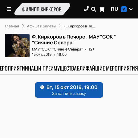
ФИЛИПП КИРКОРОВ
RU
₽
Главная
Афиша и билеты
Ф. Киркоров в Пе...
Ф. Киркоров в Печоре , МАУ "СОК "
"Сияние Севера"
МАУ "СОК " "Сияние Севера"
12+
15 окт. 2019
19:00
МЕРОПРИЯТИИ
НАШИ ПРЕИМУЩЕСТВА
БЛИЖАЙШИЕ МЕРОПРИЯТИЯ