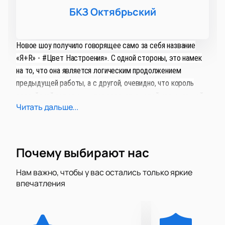
БКЗ Октябрьский
Новое шоу получило говорящее само за себя название
«Я+R» - #Цвет Настроения». С одной стороны, это намек
на то, что она является логическим продолжением
предыдущей работы, а с другой, очевидно, что король
российской поп-музыки предстанет с новой неожиданной
Читать дальше...
стороны. Ещё более масштабное зрелище, старые и
новые хиты зазвучат в этот день по-новому, 14 апреля
2019 года!
Почему выбирают нас
Нам важно, чтобы у вас остались только яркие
впечатления