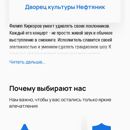
Дворец культуры Нефтяник
Филипп Киркоров умеет удивлять своих поклонников.
Каждый его концерт - не просто живой звук и обычное
выступление в смокинге. Исполнитель славится своей
эпатажностью и умением сделать грандиозное шоу. К
тому же, недавно артист снова оказался на пике
популярности - хит «Цвет настроения синий» побил все
Читать дальше...
рекорды и набрал миллионы просмотров на YouTube.
Новое шоу получило говорящее само за себя название
Почему выбирают нас
«Я+R» — #ЦветНастроения». С одной стороны, это намек
на то, что она является логическим продолжением
Нам важно, чтобы у вас остались только яркие
предыдущей работы, а с другой, очевидно, что король
впечатления
российской попмузыки предстанет с новой неожиданной
стороны. Что — что, а удивлять Король умел всегда.
Филипп Киркоров был виртуозом хайпа задолго до того,