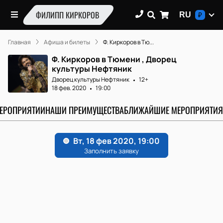
ФИЛИПП КИРКОРОВ
RU
₽
Главная
Афиша и билеты
Ф. Киркоров в Тю...
Ф. Киркоров в Тюмени , Дворец
культуры Нефтяник
Дворец культуры Нефтяник
12+
18 фев. 2020
19:00
МЕРОПРИЯТИИ
НАШИ ПРЕИМУЩЕСТВА
БЛИЖАЙШИЕ МЕРОПРИЯТИЯ