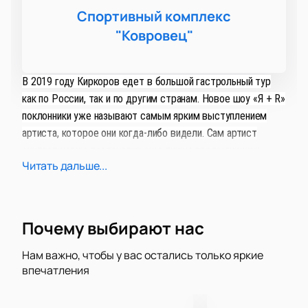
Спортивный комплекс
"Ковровец"
В 2019 году Киркоров едет в большой гастрольный тур
как по России, так и по другим странам. Новое шоу «Я + R»
поклонники уже называют самым ярким выступлением
артиста, которое они когда-либо видели. Сам артист
считает новую постановку еще лучше предыдущих и
Читать дальше...
снова покоряет тысячи сердец.
Почему выбирают нас
Нам важно, чтобы у вас остались только яркие
впечатления