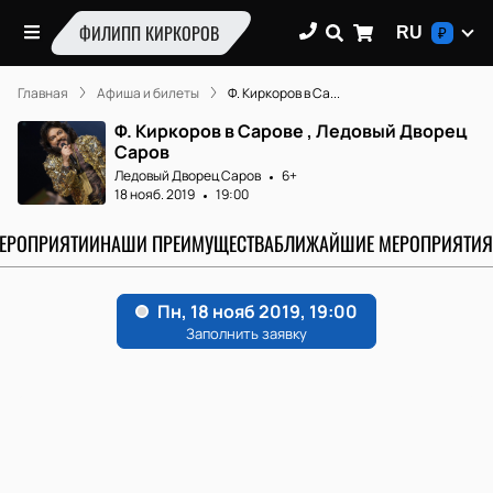
ФИЛИПП КИРКОРОВ
RU
₽
Главная
Афиша и билеты
Ф. Киркоров в Са...
Ф. Киркоров в Сарове , Ледовый Дворец
Саров
Ледовый Дворец Саров
6+
18 нояб. 2019
19:00
МЕРОПРИЯТИИ
НАШИ ПРЕИМУЩЕСТВА
БЛИЖАЙШИЕ МЕРОПРИЯТИЯ