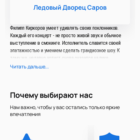
Ледовый Дворец Саров
Филипп Киркоров умеет удивлять своих поклонников.
Каждый его концерт - не просто живой звук и обычное
выступление в смокинге. Исполнитель славится своей
эпатажностью и умением сделать грандиозное шоу. К
тому же, недавно артист снова оказался на пике
популярности - хит «Цвет настроения синий» побил все
Читать дальше...
рекорды и набрал миллионы просмотров на YouTube.
Новое шоу получило говорящее само за себя название
Почему выбирают нас
«Я+R» — #ЦветНастроения». С одной стороны, это намек
на то, что она является логическим продолжением
Нам важно, чтобы у вас остались только яркие
предыдущей работы, а с другой, очевидно, что король
впечатления
российской попмузыки предстанет с новой неожиданной
стороны. Что — что, а удивлять Король умел всегда.
Филипп Киркоров был виртуозом хайпа задолго до того,