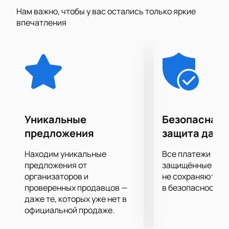
среднего возраста. На премьере шоу в Москве очереди
Нам важно, чтобы у вас остались только яркие
были километровыми: зал был полный, и зрителям
впечатления
пришлось ожидать встречи с исполнителем.
Восторженные отзывы поклонников до сих пор будоражат
социальные сети.
Уникальные
Безопасная 
предложения
защита данн
Находим уникальные
Все платежи про
предложения от
защищённые шлю
организаторов и
не сохраняются 
проверенных продавцов —
в безопасности.
даже те, которых уже нет в
официальной продаже.