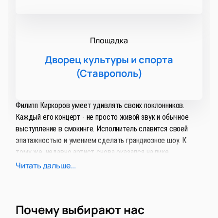
Площадка
Дворец культуры и спорта
(Ставрополь)
Филипп Киркоров умеет удивлять своих поклонников.
Каждый его концерт - не просто живой звук и обычное
выступление в смокинге. Исполнитель славится своей
эпатажностью и умением сделать грандиозное шоу. К
тому же, недавно артист снова оказался на пике
популярности - хит «Цвет настроения синий» побил все
Читать дальше...
рекорды и набрал миллионы просмотров на YouTube.
Благодаря новому рывку в творчестве, концерты
Почему выбирают нас
Киркорова теперь посещают как молодежь, так и люди