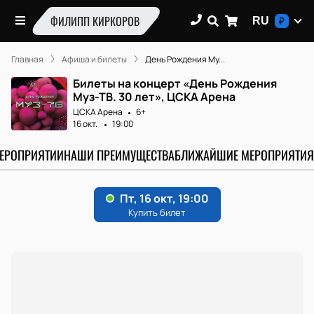
ФИЛИПП КИРКОРОВ
RU
₽
Главная
Афиша и билеты
День Рождения Му...
Билеты на концерт «День Рождения
Муз-ТВ. 30 лет», ЦСКА Арена
ЦСКА Арена
6+
16 окт.
19:00
МЕРОПРИЯТИИ
НАШИ ПРЕИМУЩЕСТВА
БЛИЖАЙШИЕ МЕРОПРИЯТИЯ