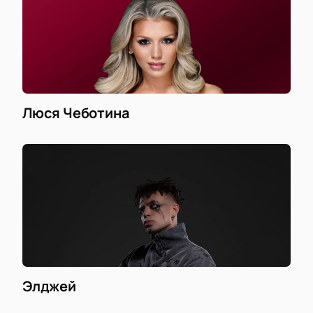
Люся Чеботина
Элджей