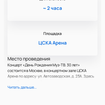
~
2 часа
Площадка
ЦСКА Арена
Место проведения
Концерт «День Рождения Муз-ТВ. 30 лет»
состоится в Москве, в концертном зале ЦСКА
Арена по адресу: ул. Автозаводская, д. 23А. Здесь
гостей ждет атмосфера настоящего музыкального
Читать дальше...
праздника и яркое шоу.
О концерте