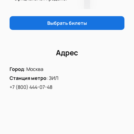
Отметьте желаемые позиции на схеме.
Оплатите заказ безопасно онлайн.
Получите электронные билеты быстро и
Выбрать билеты
просто.
Присоединяйтесь к этому событию и получите
удовольствие от живых выступлений любимых
исполнителей!
Адрес
Город
:
Москва
Станция метро
:
ЗИЛ
+7 (800) 444-07-48