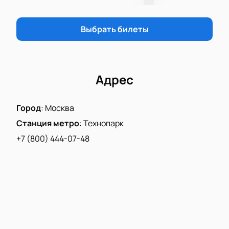
Цены зависят от выбранного сектора.
Ознакомьтесь с актуальной стоимостью и схемой
Выбрать билеты
зала на сайте. Присоединяйтесь к этому яркому
событию!
Адрес
Город
:
Москва
Станция метро
:
Технопарк
+7 (800) 444-07-48