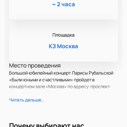
~
2 часа
Площадка
КЗ Москва
Место проведения
Большой юбилейный концерт Ларисы Рубальской
«Были юными и счастливыми» пройдет в
концертном зале «Москва» по адресу: проспект
Андропова, дом 1. Здесь гости найдут комфортную
Читать дальше...
атмосферу и отличные условия для встречи с
любимой артисткой.
О концерте
Почему выбирают нас