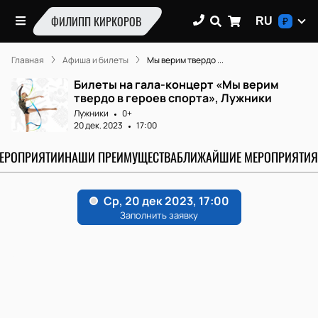
ФИЛИПП КИРКОРОВ
RU
₽
Главная
Афиша и билеты
Мы верим твердо ...
Билеты на гала-концерт «Мы верим
твердо в героев спорта», Лужники
Лужники
0+
20 дек. 2023
17:00
МЕРОПРИЯТИИ
НАШИ ПРЕИМУЩЕСТВА
БЛИЖАЙШИЕ МЕРОПРИЯТИЯ