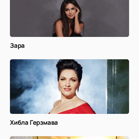
Зара
Хибла Герзмава